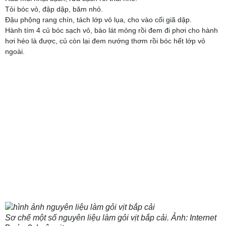
Tỏi bóc vỏ, đập dập, băm nhỏ.
Đậu phộng rang chín, tách lớp vỏ lụa, cho vào cối giã dập.
Hành tím 4 củ bóc sạch vỏ, bào lát mỏng rồi đem đi phơi cho hành
hơi héo là được, củ còn lại đem nướng thơm rồi bóc hết lớp vỏ
ngoài.
Sơ chế một số nguyên liệu làm gỏi vịt bắp cải. Ảnh: Internet