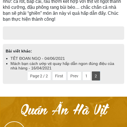
như: cà rốt, bắp cải, rau thơm kết hợp với thịt vịt ngọt thanh
khó cưỡng, đậu phông rang bùi béo… chắc chắn cả nhà
bạn sẽ phải “ghiền” món ăn này vì quá hấp dẫn đấy. Chúc
bạn thực hiện thành công!
Bài viết khác:
TÊT ĐOAN NGỌ - 04/06/2021
Mách bạn cách ướp vịt quay hấp dẫn ngon đúng điệu của
nhà hàng - 16/04/2021
Page 2 / 2
First
Prev
1
2
Quán Ăn Hà Vịt