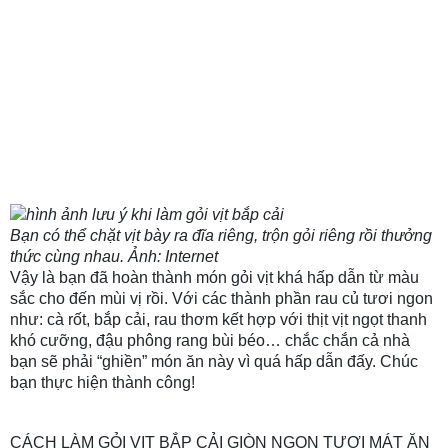
Bạn có thể chặt vịt bày ra đĩa riêng, trộn gỏi riêng rồi thưởng
thức cùng nhau. Ảnh: Internet
Vậy là bạn đã hoàn thành món gỏi vịt khá hấp dẫn từ màu
sắc cho đến mùi vị rồi. Với các thành phần rau củ tươi ngon
như: cà rốt, bắp cải, rau thơm kết hợp với thịt vịt ngọt thanh
khó cưỡng, đậu phông rang bùi béo… chắc chắn cả nhà
bạn sẽ phải “ghiền” món ăn này vì quá hấp dẫn đấy. Chúc
bạn thực hiện thành công!
CÁCH LÀM GỎI VỊT BẮP CẢI GIÒN NGON TƯƠI MÁT ĂN