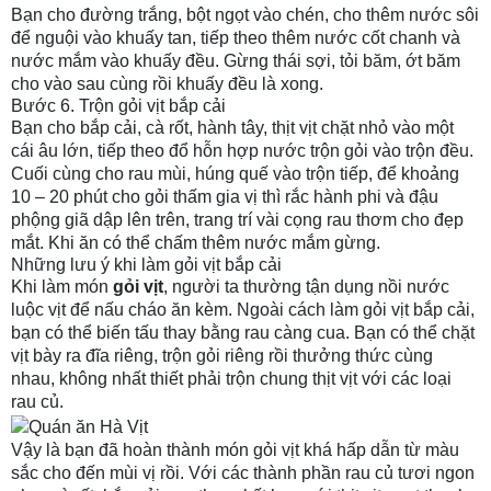
Bạn cho đường trắng, bột ngọt vào chén, cho thêm nước sôi
để nguội vào khuấy tan, tiếp theo thêm nước cốt chanh và
nước mắm vào khuấy đều. Gừng thái sợi, tỏi băm, ớt băm
cho vào sau cùng rồi khuấy đều là xong.
Bước 6. Trộn gỏi vịt bắp cải
Bạn cho bắp cải, cà rốt, hành tây, thịt vịt chặt nhỏ vào một
cái âu lớn, tiếp theo đổ hỗn hợp nước trộn gỏi vào trộn đều.
Cuối cùng cho rau mùi, húng quế vào trộn tiếp, để khoảng
10 – 20 phút cho gỏi thấm gia vị thì rắc hành phi và đậu
phộng giã dập lên trên, trang trí vài cọng rau thơm cho đẹp
mắt. Khi ăn có thể chấm thêm nước mắm gừng.
Những lưu ý khi làm gỏi vịt bắp cải
Khi làm món
gỏi vịt
, người ta thường tận dụng nồi nước
luộc vịt để nấu cháo ăn kèm. Ngoài cách làm gỏi vịt bắp cải,
bạn có thể biến tấu thay bằng rau càng cua. Bạn có thể chặt
vịt bày ra đĩa riêng, trộn gỏi riêng rồi thưởng thức cùng
nhau, không nhất thiết phải trộn chung thịt vịt với các loại
rau củ.
Vậy là bạn đã hoàn thành món gỏi vịt khá hấp dẫn từ màu
sắc cho đến mùi vị rồi. Với các thành phần rau củ tươi ngon