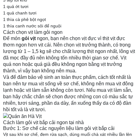
3 tép tỏi khô
1 quả ớt tươi
1 quả chanh tươi
1 thìa cà phê bột ngọt
1 thìa canh nước sôi để nguội
Cách chọn vịt làm gỏi ngon
Để món
gỏi vịt
ngon, bạn nên chọn vịt đực vì thịt vịt đực
thơm ngon hơn vịt cái. Nên chọn vịt trưởng thành, có trọng
lượng từ 1 – 1,5 kg sẽ cho chất lượng thịt ngon nhất, lông vịt
đã mọc đầy đủ nên không tốn nhiều thời gian sơ chế. Vịt
quá non hoặc quá già đều không ngon bằng vịt trưởng
thành, vì vậy bạn không nên mua.
Và để đảm bảo vệ sinh an toàn thực phẩm, cách tốt nhất là
bạn nên tự mua vịt sống về sơ chế, không nên mua vịt đông
lạnh hoặc vịt làm sẵn không còn tươi. Nếu mua vịt làm sẵn,
bạn hãy chắc chắn sẽ chọn được những con có màu sắc tự
nhiên, tươi sáng, phần da dày, ấn xuống thấy da có độ đàn
hồi tốt và là vịt tươi.
Cách làm gỏi vịt bắp cải ngon tại nhà
Bước 1: Sơ chế các nguyên liệu làm gỏi vịt bắp cải
Vịt sau khi sơ chế, đem rửa sạch, dùng muối chà xát nhiều lần lên