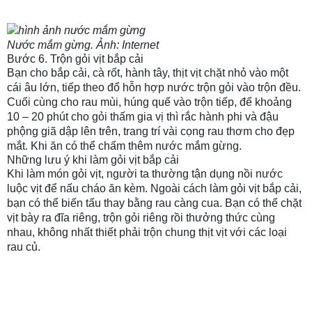
Nước mắm gừng. Ảnh: Internet
Bước 6. Trộn gỏi vịt bắp cải
Bạn cho bắp cải, cà rốt, hành tây, thịt vịt chặt nhỏ vào một
cái âu lớn, tiếp theo đổ hỗn hợp nước trộn gỏi vào trộn đều.
Cuối cùng cho rau mùi, húng quế vào trộn tiếp, để khoảng
10 – 20 phút cho gỏi thấm gia vị thì rắc hành phi và đậu
phộng giã dập lên trên, trang trí vài cọng rau thơm cho đẹp
mắt. Khi ăn có thể chấm thêm nước mắm gừng.
Những lưu ý khi làm gỏi vịt bắp cải
Khi làm món gỏi vịt, người ta thường tận dụng nồi nước
luộc vịt để nấu cháo ăn kèm. Ngoài cách làm gỏi vịt bắp cải,
bạn có thể biến tấu thay bằng rau càng cua. Bạn có thể chặt
vịt bày ra đĩa riêng, trộn gỏi riêng rồi thưởng thức cùng
nhau, không nhất thiết phải trộn chung thịt vịt với các loại
rau củ.