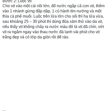
Bước 2: Luộc vịt
Cho vịt vào một cái nồi lớn, đổ nước ngập cả con vịt, thêm
vào 1 nhánh gừng đập dập, 1 củ hành tím nướng và một
thìa cà phê muối. Luộc trên lửa lớn cho sôi thì hạ lửa vừa,
sau khoảng 25 – 30 phút thì dùng đũa xăm thử vào da vịt,
nếu thấy vịt không chảy ra nước màu đỏ là vịt đã chín, vớt
vịt ra ngâm ngay vào thau nước đá lạnh vài phút cho vịt
trắng đẹp và có lớp da giòn rồi để ráo.