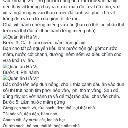
sau khoảng 25 – 30 phút thì dùng đũa xăm thử vào da vịt,
nếu thấy vịt không chảy ra nước màu đỏ là vịt đã chín, vớt
vịt ra ngâm ngay vào thau nước đá lạnh vài phút cho vịt
trắng đẹp và có lớp da giòn rồi để ráo.
Chặt vịt thành những miếng vừa ăn (bạn có thể lọc phần thịt
lườn và thịt đùi rồi thái thành từng miếng nhỏ).
Bước 3: Cách làm nước mắm trộn gỏi vịt
Bạn cho tất cả nguyên liệu làm nước trộn gỏi gồm: nước
mắm, nước cốt chanh, đường, nêm nếm và điều chỉnh cho
vừa khẩu vị ăn.
Bước 4: Phi hành
Bắc chảo lên bếp đun nóng, cho 1 thìa canh dầu ăn vào đun
sôi thì trút hành tím phơi héo vào, phi thơm vàng. Sau đó,
dùng rây lọc vớt hành ra và để thật ráo dầu, cho vào chén.
Bước 5: Làm nước mắm gừng
Gừng cạo sạch vỏ, rửa sạch, đem thái sợi thật nhỏ
Tỏi bóc vỏ, đập dập, băm nhỏ.
Chanh vắt lấy nước cốt, lọc bỏ hạt.
Ớt rửa sạch, bỏ hạt, thái lát hoặc băm nhỏ.