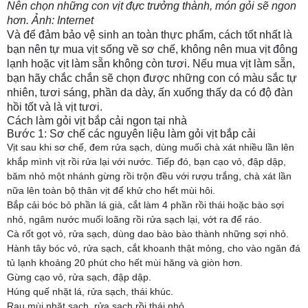
Nên chọn những con vịt đực trưởng thành, món gỏi sẽ ngon
hơn. Ảnh: Internet
Và để đảm bảo vệ sinh an toàn thực phẩm, cách tốt nhất là
bạn nên tự mua vịt sống về sơ chế, không nên mua vịt đông
lạnh hoặc vịt làm sẵn không còn tươi. Nếu mua vịt làm sẵn,
bạn hãy chắc chắn sẽ chọn được những con có màu sắc tự
nhiên, tươi sáng, phần da dày, ấn xuống thấy da có độ đàn
hồi tốt và là vịt tươi.
Cách làm gỏi vịt bắp cải ngon tại nhà
Bước 1: Sơ chế các nguyên liệu làm gỏi vịt bắp cải
Vịt sau khi sơ chế, đem rửa sạch, dùng muối chà xát nhiều lần lên
khắp mình vịt rồi rửa lại với nước. Tiếp đó, bạn cạo vỏ, đập dập,
băm nhỏ một nhánh gừng rồi trộn đều với rượu trắng, chà xát lần
nữa lên toàn bộ thân vịt để khử cho hết mùi hôi.
Bắp cải bóc bỏ phần lá già, cắt làm 4 phần rồi thái hoặc bào sợi
nhỏ, ngâm nước muối loãng rồi rửa sạch lại, vớt ra để ráo.
Cà rốt gọt vỏ, rửa sạch, dùng dao bào bào thành những sợi nhỏ.
Hành tây bóc vỏ, rửa sạch, cắt khoanh thật mỏng, cho vào ngăn đá
tủ lạnh khoảng 20 phút cho hết mùi hăng và giòn hơn.
Gừng cạo vỏ, rửa sạch, đập dập.
Húng quế nhặt lá, rửa sạch, thái khúc.
Rau mùi nhặt sạch, rửa sạch rồi thái nhỏ.