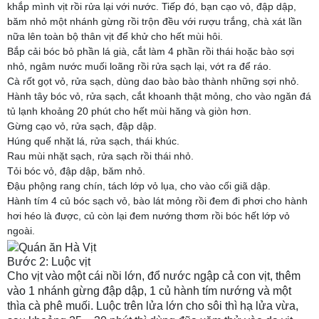
khắp mình vịt rồi rửa lại với nước. Tiếp đó, bạn cạo vỏ, đập dập,
băm nhỏ một nhánh gừng rồi trộn đều với rượu trắng, chà xát lần
nữa lên toàn bộ thân vịt để khử cho hết mùi hôi.
Bắp cải bóc bỏ phần lá già, cắt làm 4 phần rồi thái hoặc bào sợi
nhỏ, ngâm nước muối loãng rồi rửa sạch lại, vớt ra để ráo.
Cà rốt gọt vỏ, rửa sạch, dùng dao bào bào thành những sợi nhỏ.
Hành tây bóc vỏ, rửa sạch, cắt khoanh thật mỏng, cho vào ngăn đá
tủ lạnh khoảng 20 phút cho hết mùi hăng và giòn hơn.
Gừng cạo vỏ, rửa sạch, đập dập.
Húng quế nhặt lá, rửa sạch, thái khúc.
Rau mùi nhặt sạch, rửa sạch rồi thái nhỏ.
Tỏi bóc vỏ, đập dập, băm nhỏ.
Đậu phộng rang chín, tách lớp vỏ lụa, cho vào cối giã dập.
Hành tím 4 củ bóc sạch vỏ, bào lát mỏng rồi đem đi phơi cho hành
hơi héo là được, củ còn lại đem nướng thơm rồi bóc hết lớp vỏ
ngoài.
Bước 2: Luộc vịt
Cho vịt vào một cái nồi lớn, đổ nước ngập cả con vịt, thêm
vào 1 nhánh gừng đập dập, 1 củ hành tím nướng và một
thìa cà phê muối. Luộc trên lửa lớn cho sôi thì hạ lửa vừa,