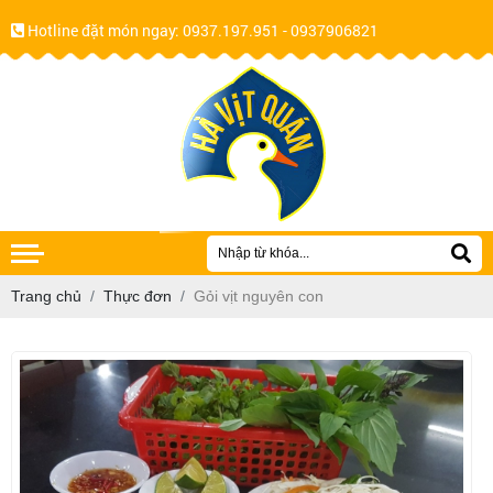
Hotline đặt món ngay:
0937.197.951 - 0937906821
Trang chủ
Thực đơn
Gỏi vịt nguyên con