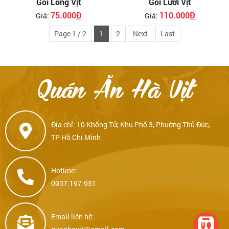
Gỏi Lòng Vịt
Gỏi Lưỡi Vịt
75.000
Đ
110.000
Đ
Giá:
Giá:
Page 1 / 2
1
2
Next
Last
Quán Ăn Hà Vịt
Địa chỉ: 10 Khổng Tử, Khu Phố 3, Phường Thủ Đức,
TP Hồ Chí Minh
Hotline:
0937.197.951
Email liên hệ: