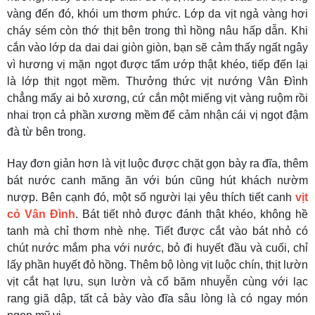
vàng đến đó, khói um thơm phức. Lớp da vịt ngả vàng hơi
cháy sém còn thớ thịt bên trong thì hồng nâu hấp dẫn. Khi
cắn vào lớp da dai dai giòn giòn, bạn sẽ cảm thấy ngất ngây
vì hương vị mặn ngọt được tẩm ướp thật khéo, tiếp đến lại
là lớp thịt ngọt mềm. Thưởng thức vịt nướng Vân Đình
chẳng mấy ai bỏ xương, cứ cắn một miếng vịt vàng ruộm rồi
nhai trọn cả phần xương mềm để cảm nhận cái vị ngọt đậm
đà từ bên trong.
Hay đơn giản hơn là vịt luộc được chặt gọn bày ra đĩa, thêm
bát nước canh măng ăn với bún cũng hút khách nườm
nượp. Bên cạnh đó, một số người lại yêu thích tiết canh
vịt
cỏ Vân Đình
. Bát tiết nhỏ được đánh thật khéo, không hề
tanh mà chỉ thơm nhè nhẹ. Tiết được cắt vào bát nhỏ có
chút nước mắm pha với nước, bỏ đi huyết đầu và cuối, chỉ
lấy phần huyết đỏ hồng. Thêm bộ lòng vịt luộc chín, thịt lườn
vịt cắt hạt lựu, sụn lườn và cổ băm nhuyễn cùng với lạc
rang giã dập, tất cả bày vào đĩa sâu lòng là có ngay món