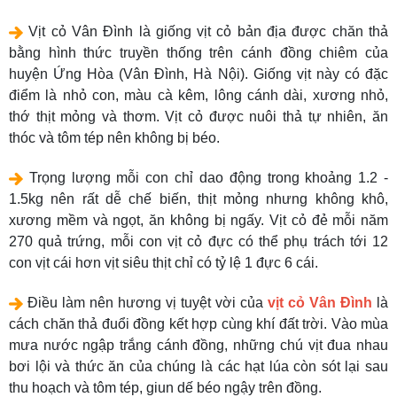
Vịt cỏ Vân Đình là giống vịt cỏ bản địa được chăn thả
bằng hình thức truyền thống trên cánh đồng chiêm của
huyện Ứng Hòa (Vân Đình, Hà Nội). Giống vịt này có đặc
điểm là nhỏ con, màu cà kêm, lông cánh dài, xương nhỏ,
thớ thịt mỏng và thơm. Vịt cỏ được nuôi thả tự nhiên, ăn
thóc và tôm tép nên không bị béo.
Trọng lượng mỗi con chỉ dao động trong khoảng 1.2 -
1.5kg nên rất dễ chế biến, thịt mỏng nhưng không khô,
xương mềm và ngọt, ăn không bị ngấy. Vịt cỏ đẻ mỗi năm
270 quả trứng, mỗi con vịt cỏ đực có thể phụ trách tới 12
con vịt cái hơn vịt siêu thịt chỉ có tỷ lệ 1 đực 6 cái.
Điều làm nên hương vị tuyệt vời của
vịt cỏ Vân Đình
là
cách chăn thả đuổi đồng kết hợp cùng khí đất trời. Vào mùa
mưa nước ngập trắng cánh đồng, những chú vịt đua nhau
bơi lội và thức ăn của chúng là các hạt lúa còn sót lại sau
thu hoạch và tôm tép, giun dế béo ngậy trên đồng.