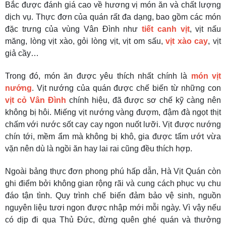
Bắc được đánh giá cao về hương vị món ăn và chất lượng
dịch vụ. Thực đơn của quán rất đa dạng, bao gồm các món
đặc trưng của vùng Vân Đình như
tiết canh vịt
, vịt nấu
măng, lòng vịt xào, gỏi lòng vịt, vịt om sấu,
vịt xào cay
, vịt
giả cầy…
Trong đó, món ăn được yêu thích nhất chính là
món vịt
nướng
. Vịt nướng của quán được chế biến từ những con
vịt cỏ Vân Đình
chính hiệu, đã được sơ chế kỹ càng nên
không bị hôi. Miếng vịt nướng vàng đượm, đậm đà ngọt thịt
chấm với nước sốt cay cay ngon nuốt lưỡi. Vịt được nướng
chín tới, mềm ẩm mà không bị khô, gia được tẩm ướt vừa
vặn nên dù là ngồi ăn hay lai rai cũng đều thích hợp.
Ngoài bảng thực đơn phong phú hấp dẫn, Hà Vịt Quán còn
ghi điểm bởi không gian rộng rãi và cung cách phục vụ chu
đáo tận tình. Quy trình chế biến đảm bảo vệ sinh, nguồn
nguyên liệu tươi ngon được nhập mới mỗi ngày. Vì vậy nếu
có dịp đi qua Thủ Đức, đừng quên ghé quán và thưởng