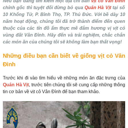
Nếu bạn đang tìm kiếm một địa chỉ bán
vịt cỏ Vân Đình
chính gốc thì tuyệt đối đừng bỏ qua
Quán Hà Vịt
tại số
10 Khổng Tử, P. Bình Thọ, TP. Thủ Đức. Với bề dày 10
năm hoạt động, chúng tôi đã trở thành điểm đến quen
thuộc của các tín đồ ẩm thực mê đắm hương vị vịt cỏ
vùng đất Vân Đình. Hãy đến và trải nghiệm, chắc chắn
các món ăn của chúng tôi sẽ không làm bạn thất vọng!
Những điều bạn cần biết về giống vịt cỏ Vân
Đình
Trước khi đi vào tìm hiểu về những món ăn đặc trưng của
Quán Hà Vịt
, trước tiên chúng tôi sẽ cung cấp những thông
tin cơ bản về vịt cỏ Vân Đình để bạn tham khảo.