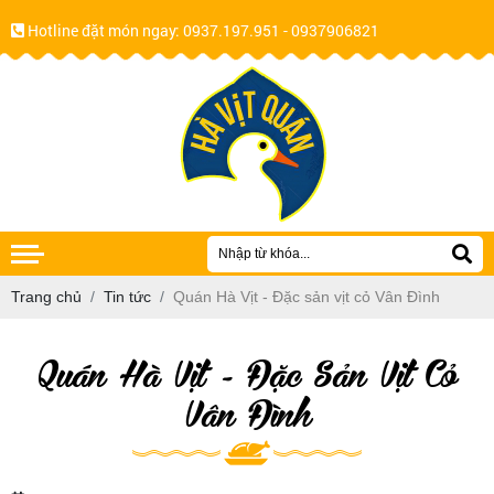
Hotline đặt món ngay:
0937.197.951 - 0937906821
Trang chủ
Tin tức
Quán Hà Vịt - Đặc sản vịt cỏ Vân Đình
Quán Hà Vịt - Đặc Sản Vịt Cỏ
Vân Đình