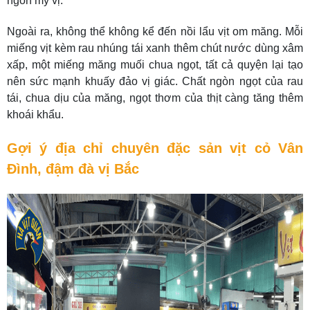
ngon mỹ vị.
Ngoài ra, không thể không kể đến nồi lẩu vịt om măng. Mỗi
miếng vịt kèm rau nhúng tái xanh thêm chút nước dùng xâm
xấp,
một miếng măng muối chua ngọt, tất cả quyện lại tạo
nên sức mạnh khuấy đảo vị giác. Chất ngòn ngọt của rau
tái, chua dịu của măng, ngọt thơm của thịt càng tăng thêm
khoái khẩu.
Gợi ý địa chỉ chuyên đặc sản vịt cỏ Vân
Đình, đậm đà vị Bắc