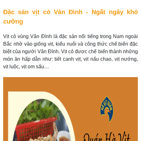
Đặc sản vịt cỏ Vân Đình - Ngất ngây khó
cưỡng
Vịt cỏ vùng Vân Đình là đặc sản nổi tiếng trong Nam ngoài
Bắc nhờ vào giống vịt, kiểu nuôi và công thức chế biến đặc
biệt của người Vân Đình. Vịt cỏ được chế biến thành những
món ăn hấp dẫn như: tiết canh vịt, vịt nấu chao, vịt nướng,
vịt luộc, vịt om sấu…