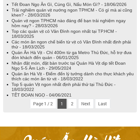
Tết Đoan Ngọ Ăn Gì, Cúng Gì, Nấu Món Gì? - 18/06/2026
Trải nghiệm quán vịt nướng ngon TPHCM - Có gì mà ai cũng
khen? - 28/03/2026
Quán vịt ngon TPHCM nào đáng để bạn trải nghiệm ngay
hôm nay? - 28/03/2026
Top các quán vịt cỏ Vân Đình ngon nhất tại TP.HCM -
18/03/2025
Các món ăn ngon chế biến từ vịt cỏ Vân Đình nhất định phải
thử - 18/03/2025
Quán Ăn Hà Vịt - Chỉ 400m từ ga Metro Thủ Đức, hỗ trợ đưa
đón khách đến quán - 06/01/2025
Nhận đặt món, đặt bàn trước tại Quán Hà Vịt dịp tết Đoan
Ngọ 5-5 Âm Lịch - 29/05/2024
Quán ăn Hà Vịt - Điểm đến lý tưởng dành cho thực khách yêu
thích các món ăn từ vịt - 18/03/2022
Top 5 quán Vịt ngon nhất định phải thử tại Thủ Đức -
18/03/2022
TÊT ĐOAN NGỌ - 04/06/2021
Page 1 / 2
1
2
Next
Last
Quán Ăn Hà Vịt